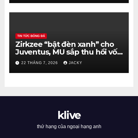
TIN TỨC BÓNG ĐÁ
Zirkzee “bật đèn xanh” cho
Juventus, MU sắp thu hồi vốn
từ bom tấn thất bại 36,5 triệu
22 THÁNG 7, 2026
JACKY
Bảng
klive
thứ hạng của ngoại hạng anh