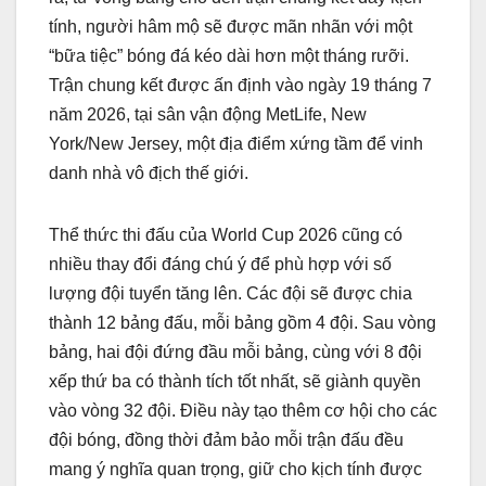
tính, người hâm mộ sẽ được mãn nhãn với một
“bữa tiệc” bóng đá kéo dài hơn một tháng rưỡi.
Trận chung kết được ấn định vào ngày 19 tháng 7
năm 2026, tại sân vận động MetLife, New
York/New Jersey, một địa điểm xứng tầm để vinh
danh nhà vô địch thế giới.
Thể thức thi đấu của World Cup 2026 cũng có
nhiều thay đổi đáng chú ý để phù hợp với số
lượng đội tuyển tăng lên. Các đội sẽ được chia
thành 12 bảng đấu, mỗi bảng gồm 4 đội. Sau vòng
bảng, hai đội đứng đầu mỗi bảng, cùng với 8 đội
xếp thứ ba có thành tích tốt nhất, sẽ giành quyền
vào vòng 32 đội. Điều này tạo thêm cơ hội cho các
đội bóng, đồng thời đảm bảo mỗi trận đấu đều
mang ý nghĩa quan trọng, giữ cho kịch tính được