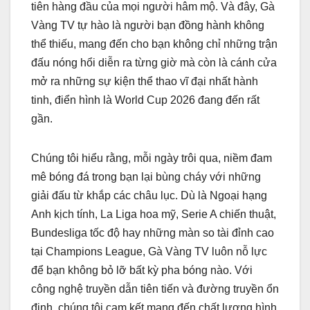
tiên hàng đầu của mọi người hâm mộ. Và đây, Gà
Vàng TV tự hào là người bạn đồng hành không
thể thiếu, mang đến cho bạn không chỉ những trận
đấu nóng hổi diễn ra từng giờ mà còn là cánh cửa
mở ra những sự kiện thể thao vĩ đại nhất hành
tinh, điển hình là World Cup 2026 đang đến rất
gần.
Chúng tôi hiểu rằng, mỗi ngày trôi qua, niềm đam
mê bóng đá trong bạn lại bùng cháy với những
giải đấu từ khắp các châu lục. Dù là Ngoại hạng
Anh kịch tính, La Liga hoa mỹ, Serie A chiến thuật,
Bundesliga tốc độ hay những màn so tài đỉnh cao
tại Champions League, Gà Vàng TV luôn nỗ lực
để bạn không bỏ lỡ bất kỳ pha bóng nào. Với
công nghệ truyền dẫn tiên tiến và đường truyền ổn
định, chúng tôi cam kết mang đến chất lượng hình