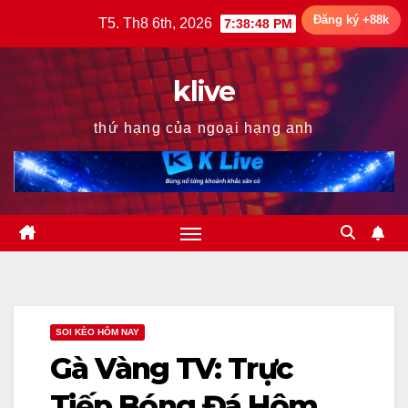
Skip
Đăng ký +88k
T5. Th8 6th, 2026
7:38:49 PM
to
content
klive
thứ hạng của ngoại hạng anh
SOI KÈO HÔM NAY
Gà Vàng TV: Trực
Tiếp Bóng Đá Hôm