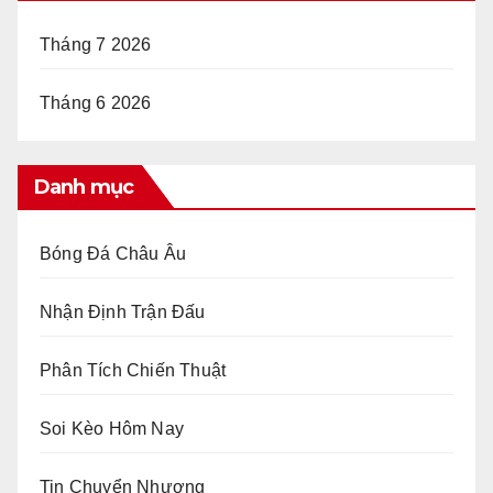
Tháng 7 2026
Tháng 6 2026
Danh mục
Bóng Đá Châu Âu
Nhận Định Trận Đấu
Phân Tích Chiến Thuật
Soi Kèo Hôm Nay
Tin Chuyển Nhượng