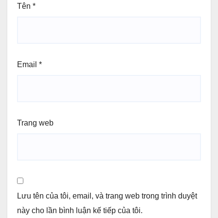
Tên
*
Email
*
Trang web
Lưu tên của tôi, email, và trang web trong trình duyệt
này cho lần bình luận kế tiếp của tôi.