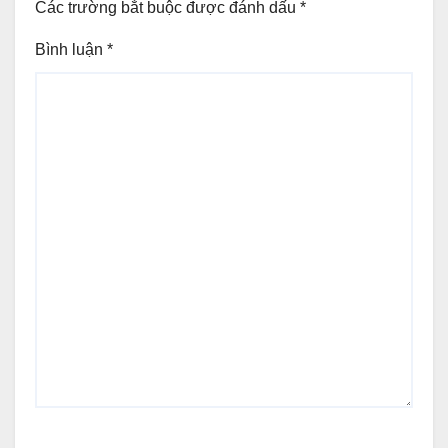
Các trường bắt buộc được đánh dấu
*
Bình luận
*