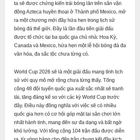
ta sẽ được chứng kiến trái bóng lăn trên sân vận
động Azteca huyền thoại ở Thành phố Mexico, mở
ra một chương mới đầy hứa hẹn trong lịch sử
bóng đá thế giới. Đây là lần đầu tiên giải đấu
được tổ chức tại ba quốc gia chủ nhà: Hoa Kỳ,
Canada và Mexico, hứa hẹn một lễ hội bóng đá đa
văn hóa, đa sắc tộc chưa từng có.
World Cup 2026 sẽ là một giải đấu mang tính lịch
sử với quy mô mở rộng chưa từng thấy. Tổng
cộng 48 đội tuyển quốc gia xuất sắc nhất sẽ tranh
tài, tăng đáng kể so với các kỳ World Cup trước
đây. Điều này đồng nghĩa với việc sẽ có nhiều
quốc gia hơn có cơ hội góp mặt tại sân chơi lớn
nhất hành tinh, mang đến sự đa dạng và bất ngờ
khó lường. Với tổng cộng 104 trận đấu được diễn
ra, từ vòng bảng cho đến trận chung kết đầy kịch