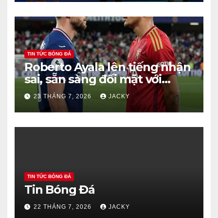
TIN TỨC BÓNG ĐÁ
Roberto Ayala lên tiếng nhận
sai, sẵn sàng đối mặt với
Olmo để xin lỗi trực tiếp
23 THÁNG 7, 2026
JACKY
TIN TỨC BÓNG ĐÁ
Tin Bóng Đá
22 THÁNG 7, 2026
JACKY