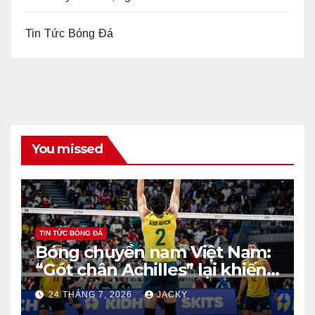
Tin Tức Bóng Đá
You missed
TIN TỨC BÓNG ĐÁ
Bóng chuyền nam Việt Nam:
“Gót chân Achilles” lại khiến
giấc mơ tan vỡ trước Thái Lan
24 THÁNG 7, 2026
JACKY