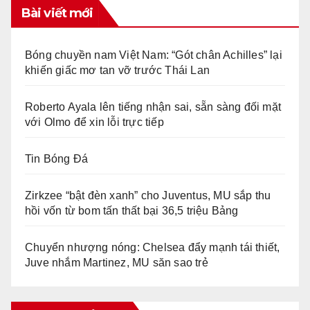
Bài viết mới
Bóng chuyền nam Việt Nam: “Gót chân Achilles” lại
khiến giấc mơ tan vỡ trước Thái Lan
Roberto Ayala lên tiếng nhận sai, sẵn sàng đối mặt
với Olmo để xin lỗi trực tiếp
Tin Bóng Đá
Zirkzee “bật đèn xanh” cho Juventus, MU sắp thu
hồi vốn từ bom tấn thất bại 36,5 triệu Bảng
Chuyển nhượng nóng: Chelsea đẩy mạnh tái thiết,
Juve nhắm Martinez, MU săn sao trẻ