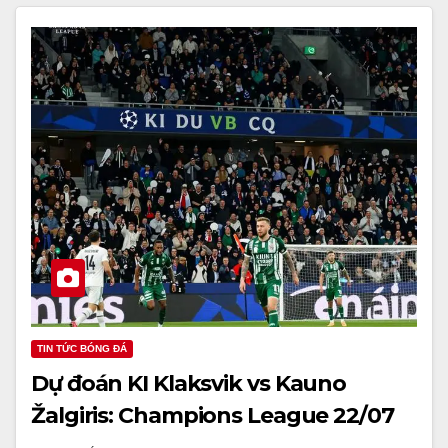
TIN TỨC BÓNG ĐÁ
Dự đoán KI Klaksvik vs Kauno
Žalgiris: Champions League 22/07