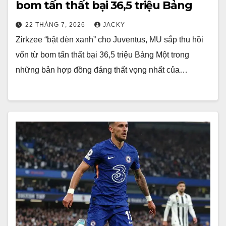
bom tấn thất bại 36,5 triệu Bảng
22 THÁNG 7, 2026
JACKY
Zirkzee “bật đèn xanh” cho Juventus, MU sắp thu hồi
vốn từ bom tấn thất bại 36,5 triệu Bảng Một trong
những bản hợp đồng đáng thất vọng nhất của…