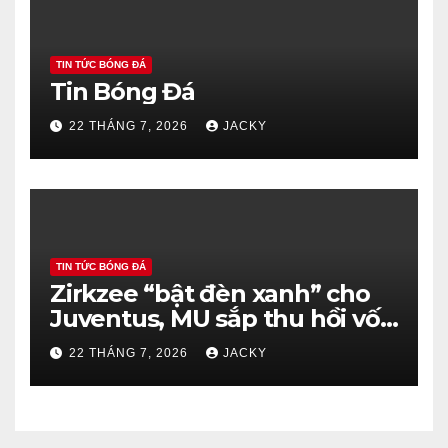
TIN TỨC BÓNG ĐÁ
Tin Bóng Đá
22 THÁNG 7, 2026
JACKY
TIN TỨC BÓNG ĐÁ
Zirkzee “bật đèn xanh” cho
Juventus, MU sắp thu hồi vốn
từ bom tấn thất bại 36,5 triệu
22 THÁNG 7, 2026
JACKY
Bảng