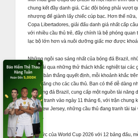
chung kết đầy danh giá. Các đội bóng phải vượt qu
nhượng để giành lấy chiếc cúp bạc. Hơn thế nữa, 
Copa Libertadores, giải đấu danh giá nhất cấp câu
với nhiều cầu thủ trẻ, đây chính là bệ phóng quan 
lạc bộ lớn hơn và nuôi dưỡng giấc mơ được khoác
Những ngôi sao sáng nhất của bóng đá Brazil, nh
×
từng trải qua những thử thách khắc nghiệt tại các
những bàn thắng quyết định, mỗi khoảnh khắc trên 
và kỹ năng cho các cầu thủ. Bạn có thể dễ dàng nh
thái bóng đá Brazil, cung cấp một nguồn tài năng 
bị khởi tranh vào ngày 11 tháng 6, với trận chung
York/New Jersey, những cầu thủ đang tranh tài tạ
lịch sử.
Thể thức của World Cup 2026 với 12 bảng đấu, mỗ