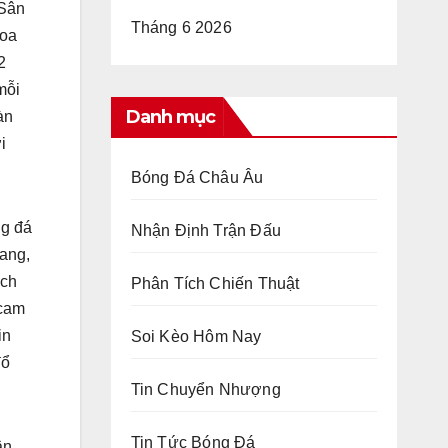
 Sân
Tháng 6 2026
Hoa
2
mỗi
Danh mục
àn
i
Bóng Đá Châu Âu
ng đá
Nhận Định Trận Đấu
bang,
ịch
Phân Tích Chiến Thuật
 cam
in
Soi Kèo Hôm Nay
đổ
Tin Chuyển Nhượng
Tin Tức Bóng Đá
ận