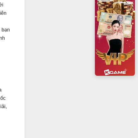
ới
iên
i bạn
anh
a
uốc
iải,