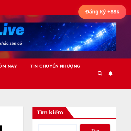
Đăng ký +88k
ÔM NAY
TIN CHUYỂN NHƯỢNG
Tìm kiếm
u
Tìm