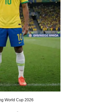
ùng World Cup 2026