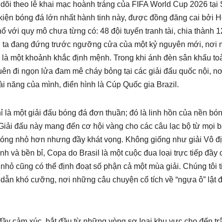
 dõi theo lễ khai mạc hoành tráng của FIFA World Cup 2026 tại
kiện bóng đá lớn nhất hành tinh này, được đồng đăng cai bởi 
 với quy mô chưa từng có: 48 đội tuyển tranh tài, chia thành 1
g ta đang đứng trước ngưỡng cửa của một kỷ nguyên mới, nơi 
 là một khoảnh khắc định mệnh. Trong khi ánh đèn sân khấu to
uên đi ngọn lửa đam mê cháy bỏng tại các giải đấu quốc nội, nơ
ài năng của mình, điển hình là Cúp Quốc gia Brazil.
ỉ là một giải đấu bóng đá đơn thuần; đó là linh hồn của nền bó
. Giải đấu này mang đến cơ hội vàng cho các câu lạc bộ từ mọi 
bóng nhỏ hơn nhưng đầy khát vọng. Không giống như giải Vô đ
ịnh và bền bỉ, Copa do Brasil là một cuộc đua loại trực tiếp đầy
nhỏ cũng có thể định đoạt số phận cả một mùa giải. Chúng tôi t
 dẫn khó cưỡng, nơi những câu chuyện cổ tích về “ngựa ô” lật 
 đầy cảm xúc, bắt đầu từ những vòng sơ loại khu vực cho đến tr