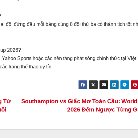
?
ai đội đứng đầu mỗi bảng cùng 8 đội thứ ba có thành tích tốt nh
 Cup 2026?
 Yahoo Sports hoặc các nền tảng phát sóng chính thức tại Việt
các trang thể thao uy tín.
g Tứ
Southampton vs Giấc Mơ Toàn Cầu: World
uối
2026 Đếm Ngược Từng G