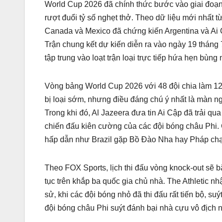
World Cup 2026 đã chính thức bước vào giai đoạn 
rượt đuổi tỷ số nghẹt thở. Theo dữ liệu mới nhất 
Canada và Mexico đã chứng kiến Argentina và Ai 
Trận chung kết dự kiến diễn ra vào ngày 19 tháng
tập trung vào loạt trận loại trực tiếp hứa hẹn bùng 
Vòng bảng World Cup 2026 với 48 đội chia làm 12
bị loại sớm, nhưng điều đáng chú ý nhất là màn n
Trong khi đó, Al Jazeera đưa tin Ai Cập đã trải qua 
chiến đấu kiên cường của các đội bóng châu Phi. 
hấp dẫn như Brazil gặp Bồ Đào Nha hay Pháp chạ
Theo FOX Sports, lịch thi đấu vòng knock-out sẽ bắ
tục trên khắp ba quốc gia chủ nhà. The Athletic nh
sử, khi các đội bóng nhỏ đã thi đấu rất tiến bộ, su
đội bóng châu Phi suýt đánh bại nhà cựu vô địch 