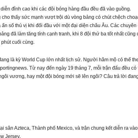
diễn đỉnh cao khi các đội bóng hàng đầu đều đã vào guồng.
g cho thấy sức mạnh vượt trội dù vòng bảng có chút chệch choạc
ẩn số thú vị khi đối đầu với một đại diện châu Âu. Các chuyên 
ng đã làm tăng tính cạnh tranh, khi 8 đội thứ ba tốt nhất cũng
 phút cuối cùng.
đang là kỳ World Cup lớn nhất lịch sử. Người hâm mộ có thể th
portingnews. Từ nay đến ngày 19 tháng 7, mỗi trận đấu đều có 
ngôi vương, hay một đội bóng mới sẽ lên ngôi? Câu trả lời đan
ại sân Azteca, Thành phố Mexico, và trận chung kết diễn ra và
w Jersey.