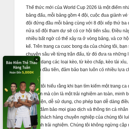
Thể thức mới của World Cup 2026 là một điểm nhấ
bảng đấu, mỗi bảng gồm 4 đội, cuộc đua giành vé 
đội đứng đầu mỗi bảng cùng với 8 đội xếp thứ ba c
nửa số đội tham dự sẽ có cơ hội tiến sâu. Điều nà
nhiều bất ngờ có thể xảy ra ở vòng bảng, và cơ h
kể. Trên trang ca cuoc bong da của chúng tôi, bạn sẽ
chuyên sâu về từng trận đấu, từ đó đưa ra những 
×
cấp đa dạng các loại kèo, từ kèo chấp, kèo tài xỉu
ghi bàn đầu tiên, đảm bảo bạn luôn có nhiều lựa 
Chúng tôi hiểu rằng khi bạn tìm kiếm một trang 
hấp dẫn mà còn là một trải nghiệm an toàn, minh bạ
thân thiện, dễ sử dụng, cho phép bạn dễ dàng điề
tối tân đảm bảo mọi giao dịch và thông tin cá nhâ
hỗ trợ khách hàng chuyên nghiệp của chúng tôi luô
quá trình trải nghiệm. Chúng tôi không ngừng cập 