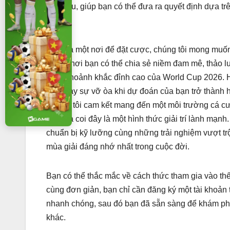
trận đấu, giúp bạn có thể đưa ra quyết định dựa tr
dẫn.
Hơn cả một nơi để đặt cược, chúng tôi mong mu
chính, nơi bạn có thể chia sẻ niềm đam mê, thảo 
từng khoảnh khắc đỉnh cao của World Cup 2026. H
bàn, hay sự vỡ òa khi dự đoán của bạn trở thành h
Chúng tôi cam kết mang đến một môi trường cá cư
mực và coi đây là một hình thức giải trí lành mạnh
chuẩn bị kỹ lưỡng cùng những trải nghiệm vượt trộ
mùa giải đáng nhớ nhất trong cuộc đời.
Bạn có thể thắc mắc về cách thức tham gia vào thế
cùng đơn giản, bạn chỉ cần đăng ký một tài khoản 
nhanh chóng, sau đó bạn đã sẵn sàng để khám ph
khác.