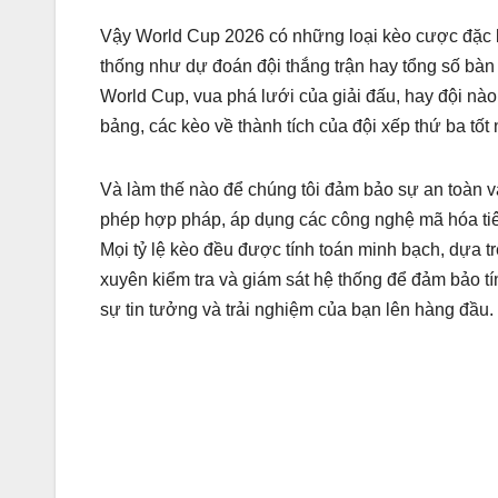
Vậy World Cup 2026 có những loại kèo cược đặc b
thống như dự đoán đội thắng trận hay tổng số bàn 
World Cup, vua phá lưới của giải đấu, hay đội nào
bảng, các kèo về thành tích của đội xếp thứ ba tốt
Và làm thế nào để chúng tôi đảm bảo sự an toàn v
phép hợp pháp, áp dụng các công nghệ mã hóa tiên 
Mọi tỷ lệ kèo đều được tính toán minh bạch, dựa t
xuyên kiểm tra và giám sát hệ thống để đảm bảo tí
sự tin tưởng và trải nghiệm của bạn lên hàng đầu.
Điều
hướng