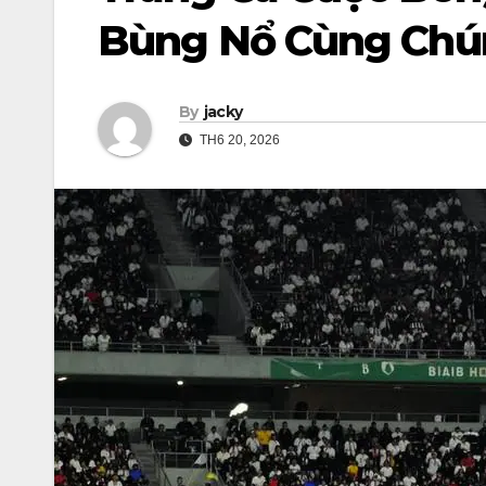
Bùng Nổ Cùng Chún
By
jacky
TH6 20, 2026