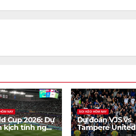
 HÔM NAY
SOI KÈO HÔM NAY
d Cup 2026: Dự
Dự đoán VJS vs
 kịch tính ngày
Tampere United
bóng đá toàn
Lợi thế sân nhà 