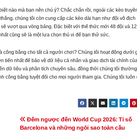
iệt nào mà bạn nên chú ý? Chắc chắn rồi, ngoài các kèo truyề
thắng, chúng tôi còn cung cấp các kèo dài hạn như đội vô địch
 sẽ vượt qua vòng bảng. Đặc biệt với thể thức mới 48 đội và 12
 nhất cũng sẽ là một lựa chọn thú vị để bạn thử sức.
à công bằng cho tất cả người chơi? Chúng tôi hoạt động dưới 
tiến nhất để bảo vệ dữ liệu cá nhân và giao dịch tài chính củ
rên dữ liệu và phân tích chuyên sâu, đồng thời chúng tôi thường
nh công bằng tuyệt đối cho mọi người tham gia. Chúng tôi luôn 
Đếm ngược đến World Cup 2026: Tỉ số
Barcelona và những ngôi sao toàn cầu