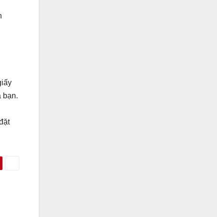
n
giấy
a bạn.
đặt