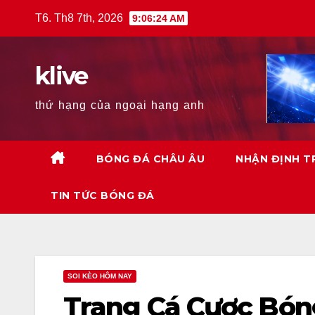
Skip
T6. Th8 7th, 2026
9:06:25 AM
to
content
klive
thứ hạng của ngoại hạng anh
BÓNG ĐÁ CHÂU ÂU
NHẬN ĐỊNH T
TIN TỨC BÓNG ĐÁ
SOI KÈO HÔM NAY
Trang Cá Cược Bón