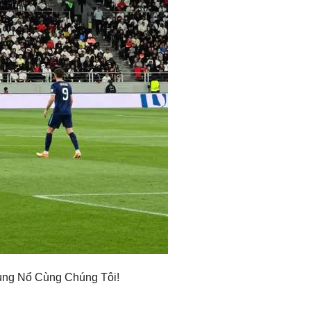
ùng Nổ Cùng Chúng Tôi!