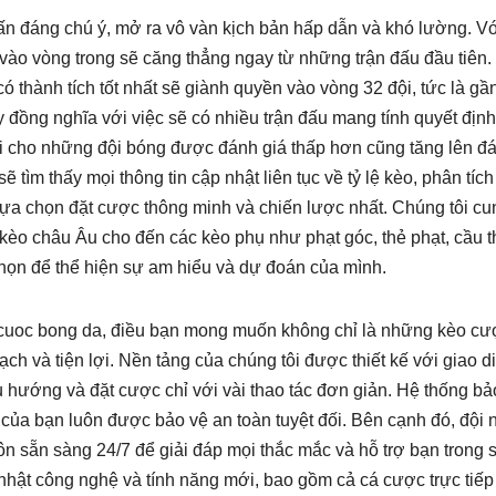
n đáng chú ý, mở ra vô vàn kịch bản hấp dẫn và khó lường. Vớ
vào vòng trong sẽ căng thẳng ngay từ những trận đấu đầu tiên.
ó thành tích tốt nhất sẽ giành quyền vào vòng 32 đội, tức là gầ
y đồng nghĩa với việc sẽ có nhiều trận đấu mang tính quyết địn
ội cho những đội bóng được đánh giá thấp hơn cũng tăng lên đ
 tìm thấy mọi thông tin cập nhật liên tục về tỷ lệ kèo, phân tích
lựa chọn đặt cược thông minh và chiến lược nhất. Chúng tôi cu
, kèo châu Âu cho đến các kèo phụ như phạt góc, thẻ phạt, cầu t
chọn để thể hiện sự am hiểu và dự đoán của mình.
ca cuoc bong da, điều bạn mong muốn không chỉ là những kèo c
ch và tiện lợi. Nền tảng của chúng tôi được thiết kế với giao d
u hướng và đặt cược chỉ với vài thao tác đơn giản. Hệ thống bả
n của bạn luôn được bảo vệ an toàn tuyệt đối. Bên cạnh đó, đội 
n sẵn sàng 24/7 để giải đáp mọi thắc mắc và hỗ trợ bạn trong 
nhật công nghệ và tính năng mới, bao gồm cả cá cược trực tiếp