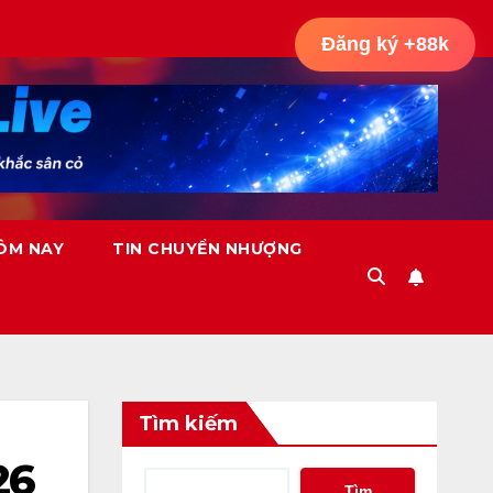
Đăng ký +88k
ÔM NAY
TIN CHUYỂN NHƯỢNG
Tìm kiếm
26
Tìm