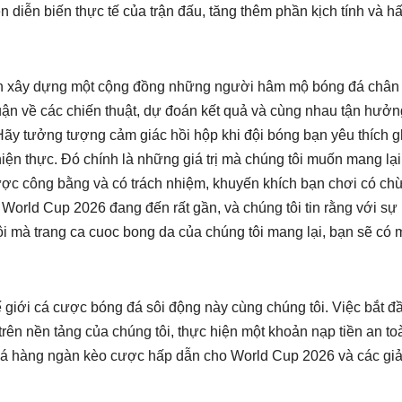
ên diễn biến thực tế của trận đấu, tăng thêm phần kịch tính và h
ốn xây dựng một cộng đồng những người hâm mộ bóng đá chân
luận về các chiến thuật, dự đoán kết quả và cùng nhau tận hưởn
ãy tưởng tượng cảm giác hồi hộp khi đội bóng bạn yêu thích g
iện thực. Đó chính là những giá trị mà chúng tôi muốn mang lại
ợc công bằng và có trách nhiệm, khuyến khích bạn chơi có ch
. World Cup 2026 đang đến rất gần, và chúng tôi tin rằng với sự
i mà trang ca cuoc bong da của chúng tôi mang lại, bạn sẽ có 
 giới cá cược bóng đá sôi động này cùng chúng tôi. Việc bắt đ
trên nền tảng của chúng tôi, thực hiện một khoản nạp tiền an to
á hàng ngàn kèo cược hấp dẫn cho World Cup 2026 và các giả