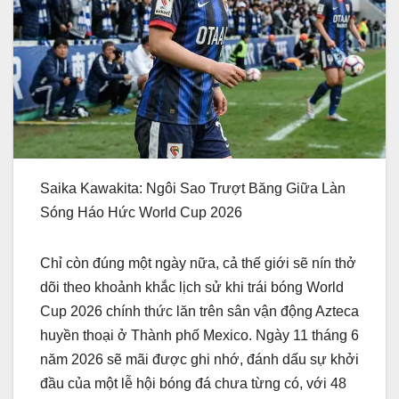
Saika Kawakita: Ngôi Sao Trượt Băng Giữa Làn
Sóng Háo Hức World Cup 2026
Chỉ còn đúng một ngày nữa, cả thế giới sẽ nín thở
dõi theo khoảnh khắc lịch sử khi trái bóng World
Cup 2026 chính thức lăn trên sân vận động Azteca
huyền thoại ở Thành phố Mexico. Ngày 11 tháng 6
năm 2026 sẽ mãi được ghi nhớ, đánh dấu sự khởi
đầu của một lễ hội bóng đá chưa từng có, với 48