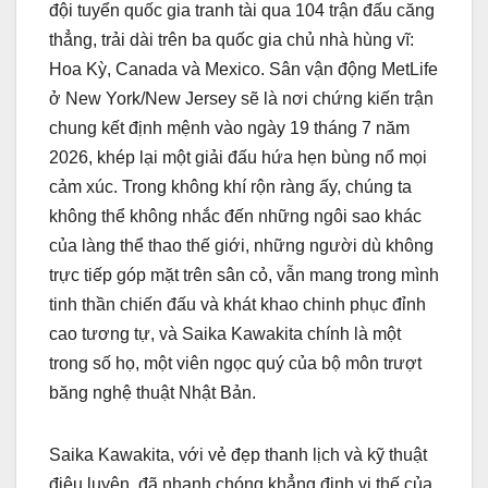
đội tuyển quốc gia tranh tài qua 104 trận đấu căng
thẳng, trải dài trên ba quốc gia chủ nhà hùng vĩ:
Hoa Kỳ, Canada và Mexico. Sân vận động MetLife
ở New York/New Jersey sẽ là nơi chứng kiến trận
chung kết định mệnh vào ngày 19 tháng 7 năm
2026, khép lại một giải đấu hứa hẹn bùng nổ mọi
cảm xúc. Trong không khí rộn ràng ấy, chúng ta
không thể không nhắc đến những ngôi sao khác
của làng thể thao thế giới, những người dù không
trực tiếp góp mặt trên sân cỏ, vẫn mang trong mình
tinh thần chiến đấu và khát khao chinh phục đỉnh
cao tương tự, và Saika Kawakita chính là một
trong số họ, một viên ngọc quý của bộ môn trượt
băng nghệ thuật Nhật Bản.
Saika Kawakita, với vẻ đẹp thanh lịch và kỹ thuật
điêu luyện, đã nhanh chóng khẳng định vị thế của