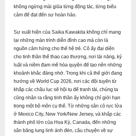
không ngừng mài giũa từng động tác, từng biểu
cảm để đạt đến sự hoàn hảo.
Sự xuất hiện của Saika Kawakita không chỉ mang
lại những màn trình diễn đỉnh cao mà còn là
nguồn cảm hứng cho thế hệ trẻ. Cô ấy đại diện
cho tinh thần thể thao cao thượng, nơi tài năng, kỷ
luật và niềm đam mê hòa quyện để tạo nên những
khoảnh khắc đáng nhớ. Trong khi cả thế giới đang
hướng về World Cup 2026, nơi các đội tuyển từ
khắp các châu lục sẽ hội tụ để tranh tài, chúng ta
cũng nhận ra rằng tinh thần ấy không chỉ giới hạn
trong một bộ môn cụ thể. Từ những sân cỏ rực lửa
ở Mexico City, New York/New Jersey, và khắp các
thành phố lớn của Hoa Kỳ, Canada, đến những
sân băng lung linh ánh đèn, câu chuyện về sự