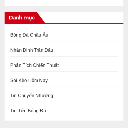
Danh mục
Bóng Đá Châu Âu
Nhận Định Trận Đấu
Phân Tích Chiến Thuật
Soi Kèo Hôm Nay
Tin Chuyển Nhượng
Tin Tức Bóng Đá