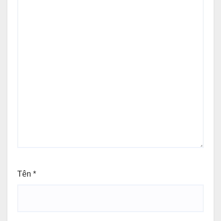
Tên
*