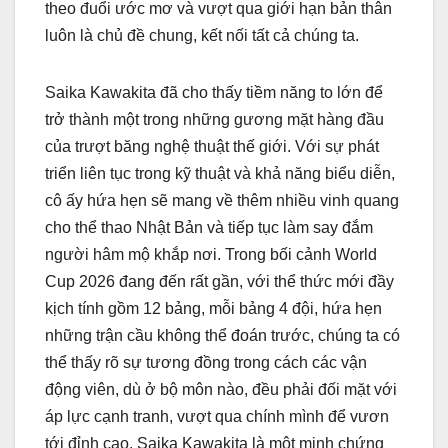
theo đuổi ước mơ và vượt qua giới hạn bản thân
luôn là chủ đề chung, kết nối tất cả chúng ta.
Saika Kawakita đã cho thấy tiềm năng to lớn để
trở thành một trong những gương mặt hàng đầu
của trượt băng nghệ thuật thế giới. Với sự phát
triển liên tục trong kỹ thuật và khả năng biểu diễn,
cô ấy hứa hẹn sẽ mang về thêm nhiều vinh quang
cho thể thao Nhật Bản và tiếp tục làm say đắm
người hâm mộ khắp nơi. Trong bối cảnh World
Cup 2026 đang đến rất gần, với thể thức mới đầy
kịch tính gồm 12 bảng, mỗi bảng 4 đội, hứa hẹn
những trận cầu không thể đoán trước, chúng ta có
thể thấy rõ sự tương đồng trong cách các vận
động viên, dù ở bộ môn nào, đều phải đối mặt với
áp lực cạnh tranh, vượt qua chính mình để vươn
tới đỉnh cao. Saika Kawakita là một minh chứng