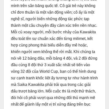
mình trên sân băng quốc tế. Cô gái trẻ này không
chỉ đơn thuần là một vận động viên; cô ấy là một
nghệ sĩ, người biến những động tác phức tạp
thành một câu chuyện đầy cảm xúc trên nền nhạc.
Mỗi cú xoay người, mỗi bước nhảy của Kawakita
đều toát lên sự chuẩn xác đến từng milimet, kết
hợp cùng phong thái biểu diễn đầy mê hoặc,
khiến người xem không thể rời mắt. Khi chúng ta
nói về 12 bảng đấu, mỗi bảng 4 đội, và 2 đội đứng
đầu cùng 8 đội thứ 3 xuất sắc nhất sẽ tiến vào
vòng 32 đội của World Cup, bạn có thể hình dung
sự cạnh tranh khốc liệt ấy tương tự như hành trình
mà Saika Kawakita phải trải qua trong các giải
đấu trượt băng lớn. Mỗi cuộc thi là một thử thách,
đòi hỏi cô phải vượt qua những đối thủ mạnh mẽ
nhất để giành lấy một vị trí xứng đáng trên bục